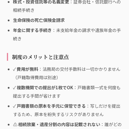
株式・投資信託等の名義変更
：証券会社・信託銀行への
相続手続き
生命保険の死亡保険金請求
年金に関する手続き
：未支給年金の請求や遺族年金の手
続き
制度のメリットと注意点
✓
費用が無料
：法務局の交付手数料は一切かかりません
（戸籍取得費用は別途）
✓
複数機関での提出が1枚でOK
：戸籍書類一式を何度も
提出する手間が省けます
✓
戸籍書類の原本を手元に保管できる
：写しだけを提出
するため、原本を紛失するリスクがありません
⚠
相続放棄・遺産分割の内容は記載されない
：誰がどの