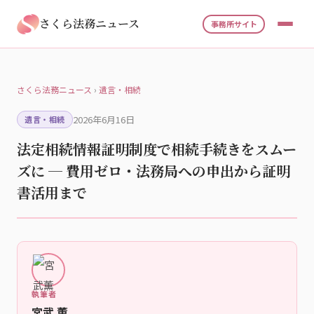
さくら法務ニュース
事務所サイト
さくら法務ニュース
›
遺言・相続
2026年6月16日
遺言・相続
法定相続情報証明制度で相続手続きをスムー
ズに ─ 費用ゼロ・法務局への申出から証明
書活用まで
執筆者
宮武 薫