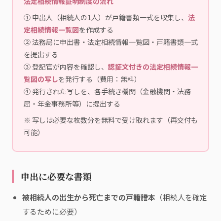
法定相続情報証明制度の流れ
① 申出人（相続人の1人）が戸籍書類一式を収集し、
法
定相続情報一覧図
を作成する
② 法務局に申出書・法定相続情報一覧図・戸籍書類一式
を提出する
③ 登記官が内容を確認し、
認証文付きの法定相続情報一
覧図の写し
を発行する（費用：無料）
④ 発行された写しを、各手続き機関（金融機関・法務
局・年金事務所等）に提出する
※ 写しは必要な枚数分を無料で受け取れます（再交付も
可能）
申出に必要な書類
被相続人の出生から死亡までの戸籍謄本
（相続人を確定
するために必要）