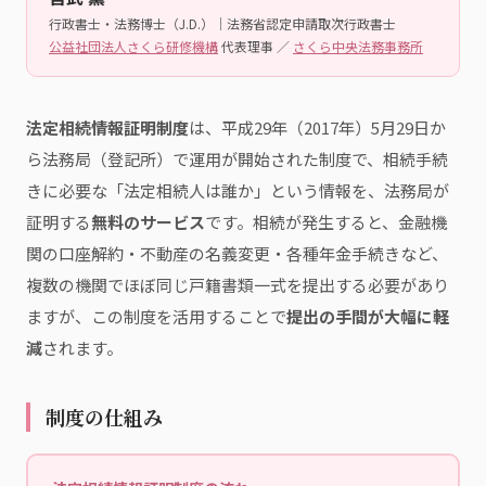
行政書士・法務博士（J.D.）｜法務省認定申請取次行政書士
公益社団法人さくら研修機構
代表理事 ／
さくら中央法務事務所
法定相続情報証明制度
は、平成29年（2017年）5月29日か
ら法務局（登記所）で運用が開始された制度で、相続手続
きに必要な「法定相続人は誰か」という情報を、法務局が
証明する
無料のサービス
です。相続が発生すると、金融機
関の口座解約・不動産の名義変更・各種年金手続きなど、
複数の機関でほぼ同じ戸籍書類一式を提出する必要があり
ますが、この制度を活用することで
提出の手間が大幅に軽
減
されます。
制度の仕組み