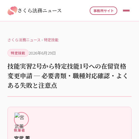
さくら法務ニュース
事務所サイト
さくら法務ニュース
›
特定技能
2026年6月29日
特定技能
技能実習2号から特定技能1号への在留資格
変更申請 ─ 必要書類・職種対応確認・よく
ある失敗と注意点
執筆者
宮武 薫