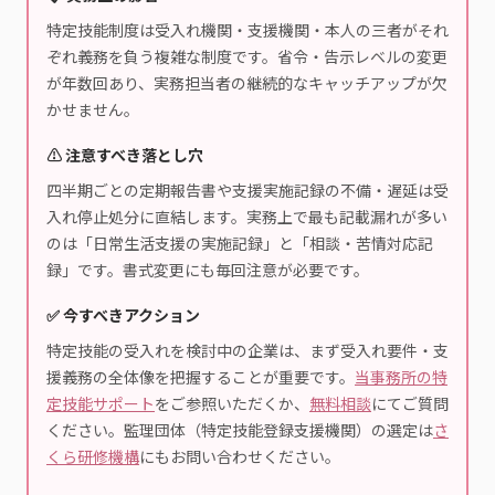
特定技能制度は受入れ機関・支援機関・本人の三者がそれ
ぞれ義務を負う複雑な制度です。省令・告示レベルの変更
が年数回あり、実務担当者の継続的なキャッチアップが欠
かせません。
⚠️ 注意すべき落とし穴
四半期ごとの定期報告書や支援実施記録の不備・遅延は受
入れ停止処分に直結します。実務上で最も記載漏れが多い
のは「日常生活支援の実施記録」と「相談・苦情対応記
録」です。書式変更にも毎回注意が必要です。
✅ 今すべきアクション
特定技能の受入れを検討中の企業は、まず受入れ要件・支
援義務の全体像を把握することが重要です。
当事務所の特
定技能サポート
をご参照いただくか、
無料相談
にてご質問
ください。監理団体（特定技能登録支援機関）の選定は
さ
くら研修機構
にもお問い合わせください。