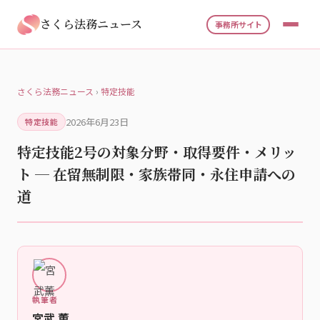
さくら法務ニュース
事務所サイト
さくら法務ニュース
›
特定技能
2026年6月23日
特定技能
特定技能2号の対象分野・取得要件・メリッ
ト ─ 在留無制限・家族帯同・永住申請への
道
執筆者
宮武 薫