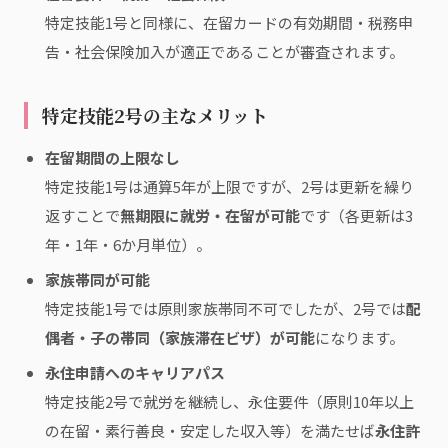
特定技能1号と同様に、在留カードの有効期間・税務申
告・社会保険加入が適正であることが審査されます。
特定技能2号の主なメリット
在留期間の上限なし
特定技能1号は通算5年が上限ですが、2号は更新を繰り
返すことで
無期限に就労・在留が可能
です（各更新は3
年・1年・6か月単位）。
家族帯同が可能
特定技能1号では原則家族帯同不可でしたが、2号では
配
偶者・子の帯同（家族滞在ビザ）が可能
になります。
永住申請へのキャリアパス
特定技能2号で就労を継続し、永住要件（原則10年以上
の在留・素行善良・安定した収入等）を満たせば
永住許