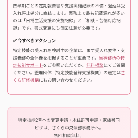
四半期ごとの定期報告書や支援実施記録の不備・遅延は受
入れ停止処分に直結します。実務上で最も記載漏れが多い
のは「日常生活支援の実施記録」と「相談・苦情対応記
録」です。書式変更にも毎回注意が必要です。
✅ 今すべきアクション
特定技能の受入れを検討中の企業は、まず受入れ要件・支
援義務の全体像を把握することが重要です。
当事務所の特
定技能サポート
をご参照いただくか、
無料相談
にてご質問
ください。監理団体（特定技能登録支援機関）の選定は
さ
くら研修機構
にもお問い合わせください。
特定技能2号への変更申請・永住許可申請・家族帯同
ビザは、さくら中央法務事務所へ。
初回相談無料。