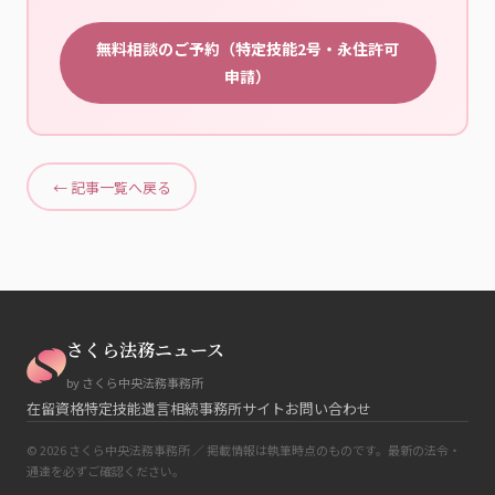
無料相談のご予約（特定技能2号・永住許可
申請）
← 記事一覧へ戻る
さくら法務ニュース
by さくら中央法務事務所
在留資格
特定技能
遺言相続
事務所サイト
お問い合わせ
© 2026 さくら中央法務事務所 ／ 掲載情報は執筆時点のものです。最新の法令・
通達を必ずご確認ください。