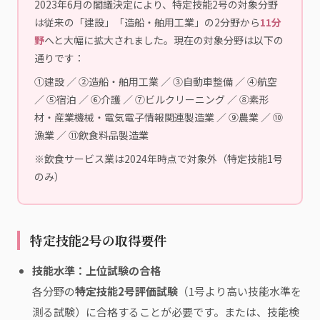
2023年6月の閣議決定により、特定技能2号の対象分野
は従来の「建設」「造船・舶用工業」の2分野から
11分
野
へと大幅に拡大されました。現在の対象分野は以下の
通りです：
①建設 ／ ②造船・舶用工業 ／ ③自動車整備 ／ ④航空
／ ⑤宿泊 ／ ⑥介護 ／ ⑦ビルクリーニング ／ ⑧素形
材・産業機械・電気電子情報関連製造業 ／ ⑨農業 ／ ⑩
漁業 ／ ⑪飲食料品製造業
※飲食サービス業は2024年時点で対象外（特定技能1号
のみ）
特定技能2号の取得要件
技能水準：上位試験の合格
各分野の
特定技能2号評価試験
（1号より高い技能水準を
測る試験）に合格することが必要です。または、技能検