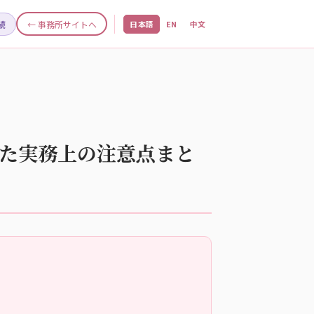
続
← 事務所サイトへ
日本語
EN
中文
明した実務上の注意点まと