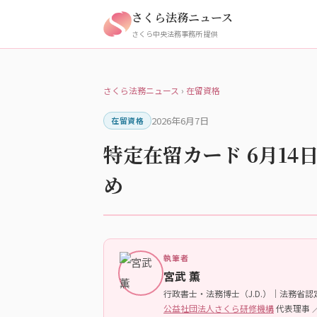
さくら法務ニュース
さくら中央法務事務所 提供
さくら法務ニュース
›
在留資格
2026年6月7日
在留資格
特定在留カード 6月14
め
執筆者
宮武 薫
行政書士・法務博士（J.D.）｜法務省
公益社団法人さくら研修機構
代表理事 