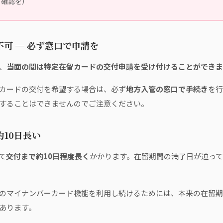
ご確認を）
可 ─ 必ず窓口で申請を
、
当面の間は特定在留カードの交付申請を受け付けることができま
カードの交付を希望する場合は、必ず
地方入管の窓口で手続き
を行
することはできませんのでご注意ください。
10日長い
て
交付まで約10日程度長く
かかります。在留期間の満了日が迫っ
のマイナンバーカード機能を利用し続けるためには、本来の在留期
あります。