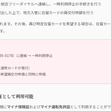
ー総合フリーダイヤルへ連絡し、一時利用停止の手続きを行う
提出した上で、地方入管に在留カードの再交付申請を行う
れます。その後、再び特定在留カードを希望する場合は、在留カー
す。
5-0178）に連絡 → 一時利用停止
ず通常カードが発行）
換希望再交付申請と同時に申請
証として利用可能
様に
マイナ保険証
および
マイナ運転免許証
として利用することがで