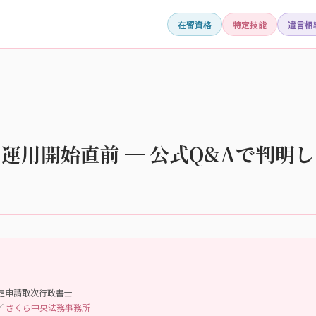
在留資格
特定技能
遺言相
日運用開始直前 ─ 公式Q&Aで判
認定申請取次行政書士
／
さくら中央法務事務所