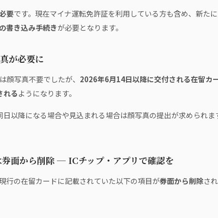
必要
です。現在マイナ運転免許証を利用している方も含め、新たに
の書き込み手続き
が必要となります。
写真が必要に
もは顔写真不要でしたが、
2026年6月14日以降に交付される在留
される
ようになります。
が同日以降になる場合や見込まれる場合は顔写真の提出が求められま
券面から削除 ─ ICチップ・アプリで確認を
現行の在留カードに記載されていた以下の項目が
券面から削除
され