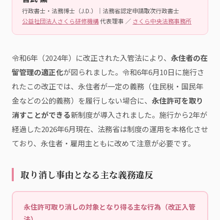
行政書士・法務博士（J.D.）｜法務省認定申請取次行政書士
公益社団法人さくら研修機構
代表理事 ／
さくら中央法務事務所
令和6年（2024年）に改正された入管法により、
永住者の在
留管理の適正化
が図られました。令和6年6月10日に施行さ
れたこの改正では、永住者が一定の義務（住民税・国民年
金などの公的義務）を履行しない場合に、
永住許可を取り
消すことができる
新制度が導入されました。施行から2年が
経過した2026年6月現在、法務省は制度の運用を本格化させ
ており、永住者・雇用主ともに改めて注意が必要です。
取り消し事由となる主な義務違反
永住許可取り消しの対象となり得る主な行為（改正入管
法）