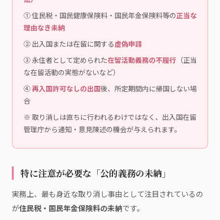
① 住民税・国民健康保険料・国民年金保険料等の
正当な
理由なき未納
② 出入国または在留に関する
虚偽申請
③ 永住者として定められた
在留活動義務の不履行
（正当
な在留活動の実態がないなど）
④
再入国許可なしの出国
後、所定期間内に帰国しない場
合
※ 取り消しは直ちに行われるわけではなく、出入国在留
管理庁から通知・意見陳述の機会が与えられます。
特に注意が必要な「公的義務の未納」
実務上、最も身近な取り消し事由として注目されているの
が
住民税・国民年金保険料の未納
です。