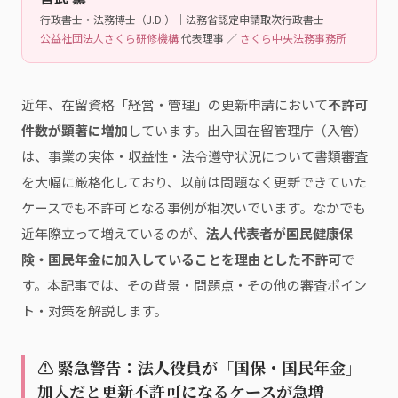
行政書士・法務博士（J.D.）｜法務省認定申請取次行政書士
公益社団法人さくら研修機構
代表理事 ／
さくら中央法務事務所
近年、在留資格「経営・管理」の更新申請において
不許可
件数が顕著に増加
しています。出入国在留管理庁（入管）
は、事業の実体・収益性・法令遵守状況について書類審査
を大幅に厳格化しており、以前は問題なく更新できていた
ケースでも不許可となる事例が相次いでいます。なかでも
近年際立って増えているのが、
法人代表者が国民健康保
険・国民年金に加入していることを理由とした不許可
で
す。本記事では、その背景・問題点・その他の審査ポイン
ト・対策を解説します。
⚠ 緊急警告：法人役員が「国保・国民年金」
加入だと更新不許可になるケースが急増