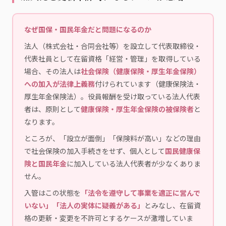
なぜ国保・国民年金だと問題になるのか
法人（株式会社・合同会社等）を設立して代表取締役・
代表社員として在留資格「経営・管理」を取得している
場合、その法人は
社会保険（健康保険・厚生年金保険）
への加入が法律上義務
付けられています（健康保険法・
厚生年金保険法）。役員報酬を受け取っている法人代表
者は、原則として
健康保険・厚生年金保険の被保険者
と
なります。
ところが、「設立が面倒」「保険料が高い」などの理由
で社会保険の加入手続きをせず、個人として
国民健康保
険と国民年金
に加入している法人代表者が少なくありま
せん。
入管はこの状態を
「法令を遵守して事業を適正に営んで
いない」「法人の実体に疑義がある」
とみなし、在留資
格の更新・変更を不許可とするケースが激増していま