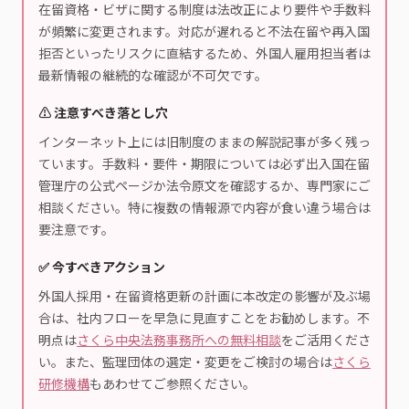
在留資格・ビザに関する制度は法改正により要件や手数料
が頻繁に変更されます。対応が遅れると不法在留や再入国
拒否といったリスクに直結するため、外国人雇用担当者は
最新情報の継続的な確認が不可欠です。
⚠️ 注意すべき落とし穴
インターネット上には旧制度のままの解説記事が多く残っ
ています。手数料・要件・期限については必ず出入国在留
管理庁の公式ページか法令原文を確認するか、専門家にご
相談ください。特に複数の情報源で内容が食い違う場合は
要注意です。
✅ 今すべきアクション
外国人採用・在留資格更新の計画に本改定の影響が及ぶ場
合は、社内フローを早急に見直すことをお勧めします。不
明点は
さくら中央法務事務所への無料相談
をご活用くださ
い。また、監理団体の選定・変更をご検討の場合は
さくら
研修機構
もあわせてご参照ください。